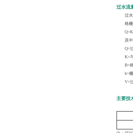
过水流
过水流
格栅每
Q=K*(B
其中
Q=过水
K=与
B=格
h=栅前
V=过流
主要技