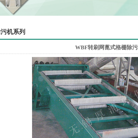
除污机系列
WBF转刷网蓖式格栅除污