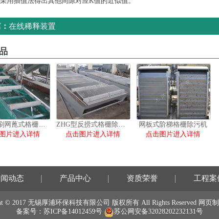
采用插值法得出其他间隙对应K值的近似值。
篇：
在线稀释装置
品
WBF转刷网蓖式格栅除污机
ZHG型反捞式格栅除污机
网板式阶梯格栅除污机
图片进入详情
点击图片进入详情
点击图片进入详情
新闻动态
产品中心
资质荣誉
工程案
right © 2017 无锡厚浦环保科技有限公司
版权所有
All Rights Reserved
网页制
备案号：
苏ICP备14012459号
苏公网安备32028202232131号