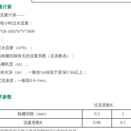
量计算
量计算——
小时过水流量：
-160)*h*V*3600
：
流量（m³/h）；
格栅间隙有关的流量系数（见系数表）；
栅机宽（m）；
水深（m），一般按1m或低于渠深0.3m以上；
速度，一般取0.6~1m/s。
术参数
过流系数K
格栅间隙（mm）
0.5
1
流量系数K
0.08
0.1