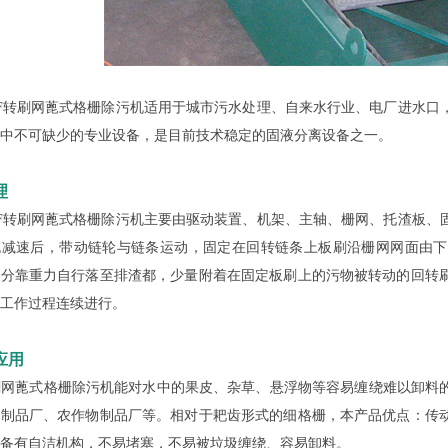
转刷网蓖式格栅除污机适用于城市污水处理、自来水行业、电厂进水口，
中不可缺少的专业设备，是目前技术稳定的固液分离设备之一。
理
转刷网蓖式格栅除污机主要由驱动装置、机架、主轴、栅网、托渣板、固
机减速后，带动链轮与链条运动，固定在回转链条上板刷沿栅网网面由下
部分靠重力自行落至排渣都，少量附着在固定板刷上的污物被转动的回转
工作过程连续进行。
应用
蓖式格栅除污机能对水中的果皮、杂草、悬浮物等容易缠绕难以卸料的
酱制品厂、农作物制品厂等。相对于耙齿形式的细格栅，本产品优点：传
备有自洁机构，不易堵塞，不易被垃圾缠绕、容易卸料。