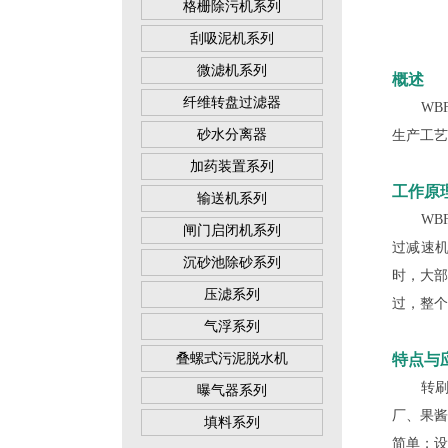
格栅除污机系列
刮吸泥机系列
微滤机系列
概述
纤维转盘过滤器
WBF
砂水分离器
生产工艺
加药装置系列
工作原
输送机系列
WBF
闸门启闭机系列
过减速
沉砂池除砂系列
时，大
压滤系列
过，整个
气浮系列
叠螺式污泥脱水机
特点与
转刷网
曝气器系列
厂、果
填料系列
简单；设