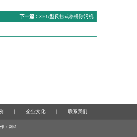
下一篇：
ZHG型反捞式格栅除污机
例
企业文化
联系我们
作
：网科