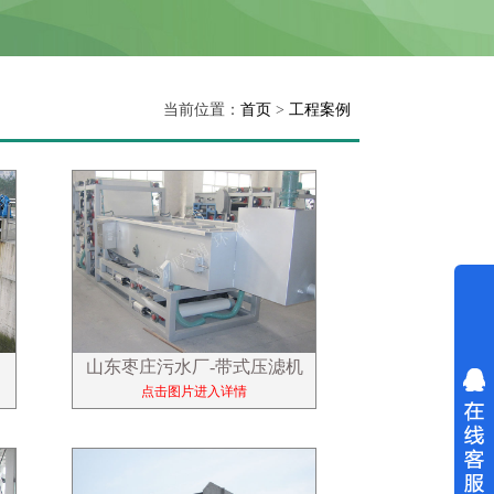
当前位置：
首页
>
工程案例
山东枣庄污水厂-带式压滤机
点击图片进入详情