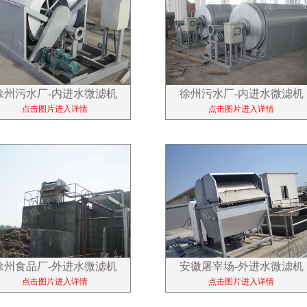
徐州污水厂-内进水微滤机
徐州污水厂-内进水微滤机
点击图片进入详情
点击图片进入详情
徐州食品厂-外进水微滤机
安徽屠宰场-外进水微滤机
点击图片进入详情
点击图片进入详情