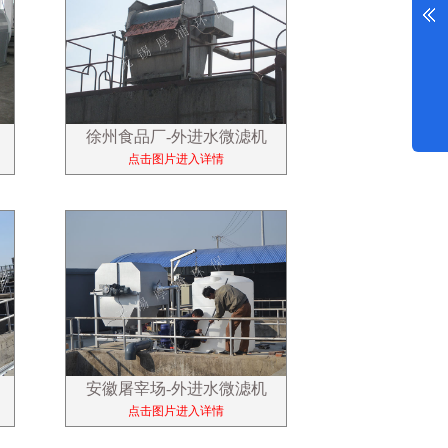
徐州食品厂-外进水微滤机
点击图片进入详情
安徽屠宰场-外进水微滤机
点击图片进入详情