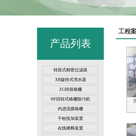
工程
产品列表
转鼓式精密过滤器
XB旋转式滗水器
ZG转鼓格栅
HF回转式格栅除污机
内进流膜格栅
干粉投加装置
在线稀释装置