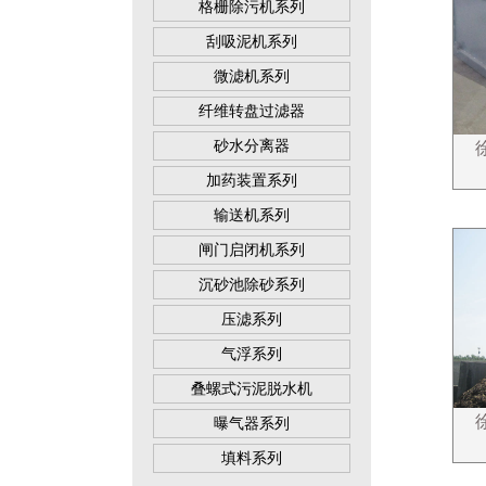
格栅除污机系列
刮吸泥机系列
微滤机系列
纤维转盘过滤器
砂水分离器
加药装置系列
输送机系列
闸门启闭机系列
沉砂池除砂系列
压滤系列
气浮系列
叠螺式污泥脱水机
曝气器系列
填料系列