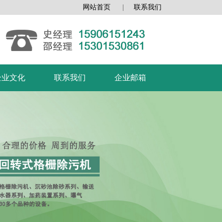
网站首页
|
联系我们
企业文化
联系我们
企业邮箱