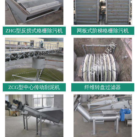
ZHG型反捞式格栅除污机
网板式阶梯格栅除污机
ZCG型中心传动刮泥机
纤维转盘过滤器