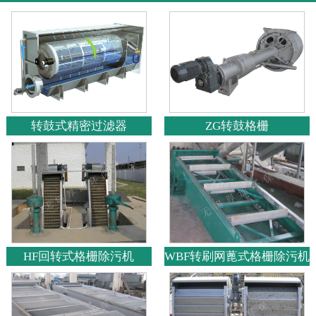
转鼓式精密过滤器
ZG转鼓格栅
HF回转式格栅除污机
WBF转刷网蓖式格栅除污机