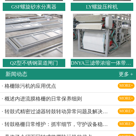
GSF螺旋砂水分离器
LY螺旋压榨机
QZ型不锈钢渠道闸门
DNYA三滤带浓缩一体带式压滤机
新闻动态
更多 +
· 格栅除污机的应用优点
MORE+
· 概述内进流膜格栅的日常保养细则
MORE+
· 转鼓式精密过滤器转鼓转动异常问题及解决办法
MORE+
· 转鼓格栅日常维护：抓牢细节，守护设备稳定运行
MORE+