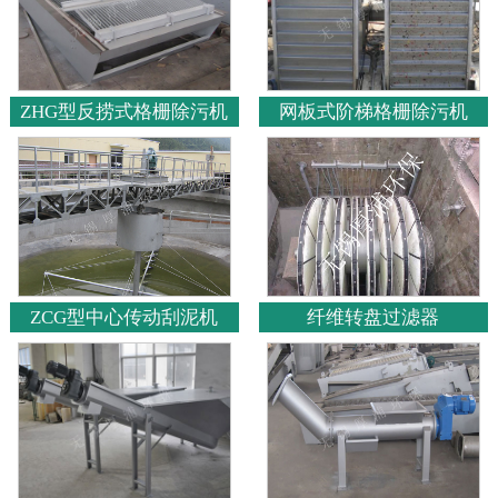
ZHG型反捞式格栅除污机
网板式阶梯格栅除污机
ZCG型中心传动刮泥机
纤维转盘过滤器