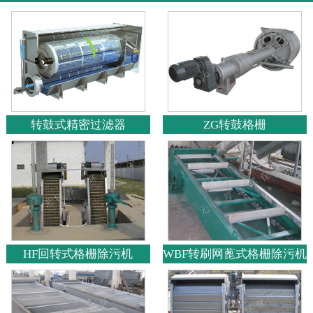
转鼓式精密过滤器
ZG转鼓格栅
HF回转式格栅除污机
WBF转刷网蓖式格栅除污机