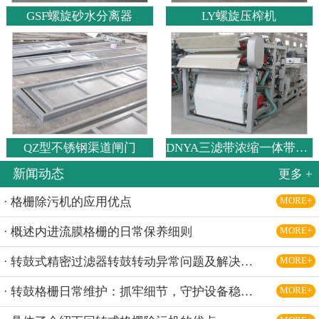
GSF螺旋砂水分离器
LY螺旋压榨机
QZ型不锈钢渠道闸门
DNYA三滤带浓缩一体带式压滤机
新闻动态
更多 +
· 格栅除污机的应用优点
MORE+
· 概述内进流膜格栅的日常保养细则
MORE+
· 转鼓式精密过滤器转鼓转动异常问题及解决办法
MORE+
· 转鼓格栅日常维护：抓牢细节，守护设备稳定运行
MORE+