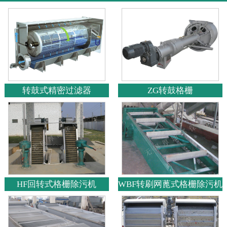
转鼓式精密过滤器
ZG转鼓格栅
HF回转式格栅除污机
WBF转刷网蓖式格栅除污机