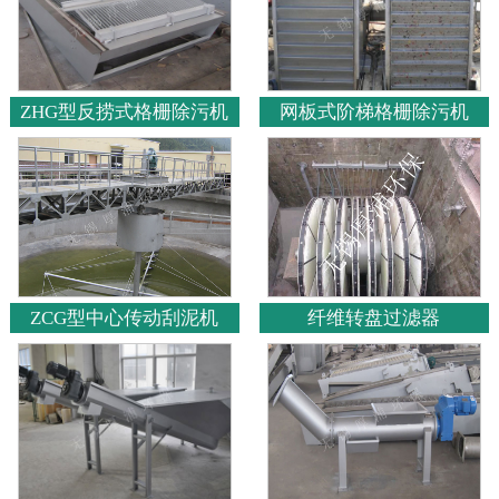
ZHG型反捞式格栅除污机
网板式阶梯格栅除污机
ZCG型中心传动刮泥机
纤维转盘过滤器