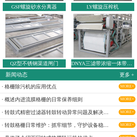
GSF螺旋砂水分离器
LY螺旋压榨机
QZ型不锈钢渠道闸门
DNYA三滤带浓缩一体带式压滤机
新闻动态
更多 +
· 格栅除污机的应用优点
MORE+
· 概述内进流膜格栅的日常保养细则
MORE+
· 转鼓式精密过滤器转鼓转动异常问题及解决办法
MORE+
· 转鼓格栅日常维护：抓牢细节，守护设备稳定运行
MORE+