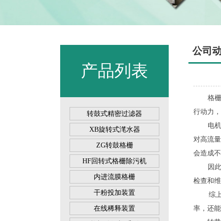
公司
产品列表
格栅除
行动力，
转鼓式精密过滤器
电机功
XB旋转式滗水器
对高流
ZG转鼓格栅
会造成不
HF回转式格栅除污机
因此，
内进流膜格栅
检查和维
干粉投加装置
综上所
在线稀释装置
率，还能