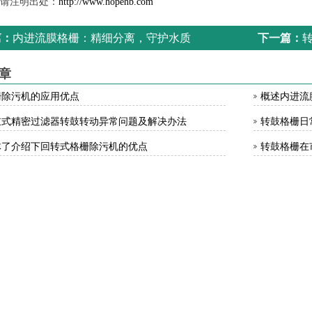
注明出处：
http://www.hopehb.com
篇：
内进流膜格栅：精细分离，守护水质
下一篇：
章
栅除污机的应用优点
概述内进流
鼓式精密过滤器转鼓转动异常问题及解决办法
转鼓格栅日
体了介绍下回转式格栅除污机的优点
转鼓格栅在